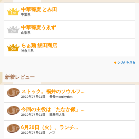
中華蕎麦 とみ田
千葉県
中華蕎麦うゑず
山梨県
らぁ麺 飯田商店
神奈川県
つづきを見る
新着レビュー
ストック。福井のソウルフ...
2020年07月01日
番長menrhythm
今回の主役は「たなか飯」...
2020年07月01日
業務用人生
6月30日（火）、ランチ...
2020年07月01日
バフ