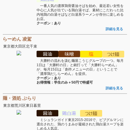
一番人気の濃厚鶏骨醤油そばを始め、最近若い女性を
中心に人気が出ている鶏白湯そば、素材にこだわった比
内地鶏の白湯そばなど白湯系ラーメンが存分に楽しめる
お店。
クーポン：あり
詳細を見る
らーめん 凌駕
東京都大田区北千束
大勝軒の流れを汲む麺屋こうじグループの一つ。毎月
1日は「大勝軒の日」と銘打って「大勝軒らーめん」
が、毎月15日は「創作メニューの日」ということで
「濃厚鶏だしらーめん」を提供。
クーポン：あり
お得情報：学生のみ＋50円で特盛可
詳細を見る
麺・酒処 ぶらり
東京都荒川区東日暮里
ミシュランガイド東京2015-2016で、ビブグルマンに
選出された、鶏のうまみが凝縮された鶏白湯スープを楽
しめる人気店。